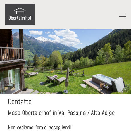
Skip
Menu
to
Men
main
content
Contatto
Maso Obertalerhof in Val Passiria / Alto Adige
Non vediamo l’ora di accogliervi!