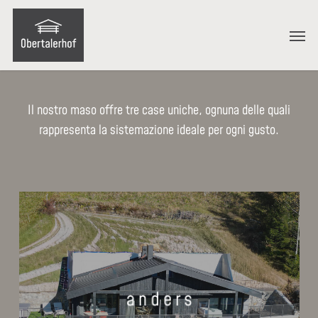
Skip
Menu
to
Men
main
content
Il nostro maso offre tre case uniche, ognuna delle quali
rappresenta la sistemazione ideale per ogni gusto.
Learn
more
a n d e r s