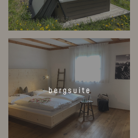
Learn
more
b e r g s u i t e