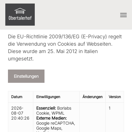
Skip
Menu
to
Men
main
content
Die EU-Richtlinie 2009/136/EG (E-Privacy) regelt
die Verwendung von Cookies auf Webseiten.
Diese wurde am 25. Mai 2012 in Italien
umgesetzt.
Einstellungen
Datum
Einwilligungen
Änderungen
Version
2026-
Essenziell
:
Borlabs
1
08-07
Cookie
,
WPML
20:40:26
Externe Medien
:
Google reCAPTCHA
,
Google Maps
,